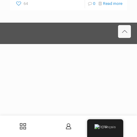
64
0
Read more
0
Français