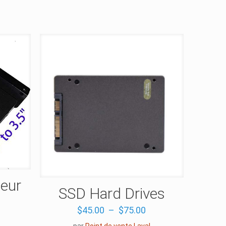
teur
SSD Hard Drives
Plage
$
45.00
–
$
75.00
de