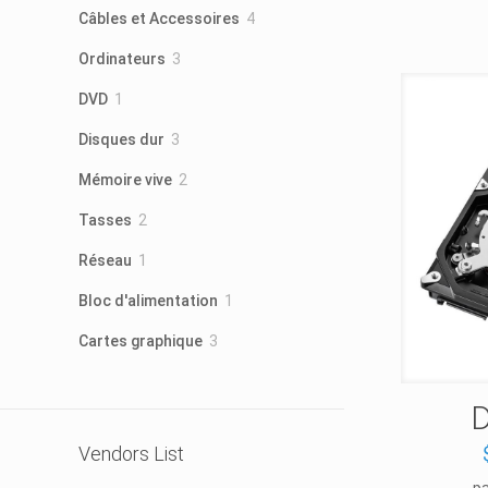
4
Câbles et Accessoires
4
produits
3
Ordinateurs
3
produits
1
DVD
1
produit
3
Disques dur
3
produits
2
Mémoire vive
2
produits
2
Tasses
2
produits
1
Réseau
1
produit
1
Bloc d'alimentation
1
produit
3
Cartes graphique
3
produits
D
Vendors List