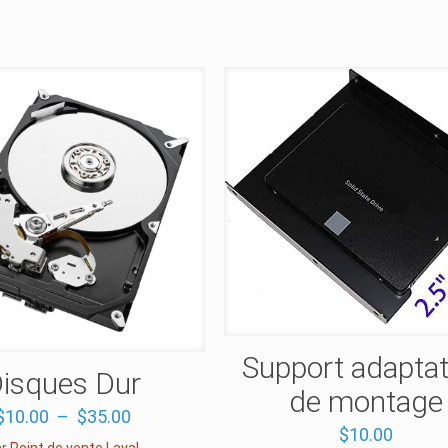
Support adapta
isques Dur
de montage
Plage
$
10.00
–
$
35.00
$
10.00
de